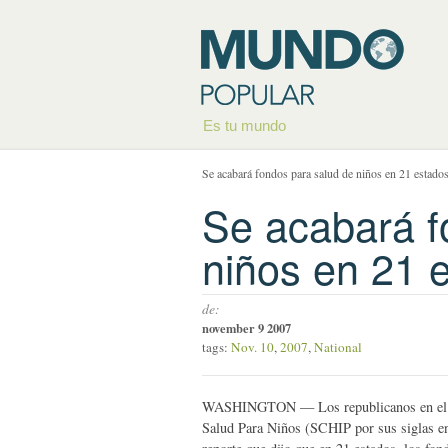
Es tu mundo
Se acabará fondos para salud de niños en 21 estado
Se acabará f
niños en 21 
de:
november 9 2007
tags:
Nov. 10
,
2007
,
National
WASHINGTON — Los republicanos en el Con
Salud Para Niños (SCHIP por sus siglas en