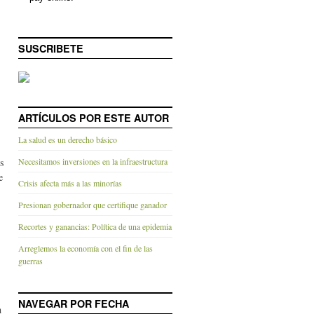
SUSCRIBETE
ARTÍCULOS POR ESTE AUTOR
La salud es un derecho básico
os
Necesitamos inversiones en la infraestructura
e
Crisis afecta más a las minorías
Presionan gobernador que certifique ganador
Recortes y ganancias: Política de una epidemia
Arreglemos la economía con el fin de las
guerras
NAVEGAR POR FECHA
n