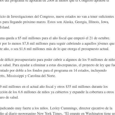
ndos del programa se agotarán en 2008 al menos que el Congreso apruebe el
icio de Investigaciones del Congreso, nueve estados no van a tener suficientes
s para llegando próximo marzo. Estos son Alaska, Georgia, Illinois, Iowa,
Island.
ama queda a $5 mil millones para el año fiscal que empezó el 21 de octubre.
r por lo menos $7,8 mil millones para seguir cubriendo a aquellos jóvenes que
ste año, o sea $1,6 mil millones más de lo que otorga el presupuesto actual.
de déficit presupuestario para poder cubrir a algunos de los 9 millones de niñ
 salud. Para ayudar a eliminar a estas discrepancias, el proyecto de ley que fu
ntado por doble a los fondos para el programa en 14 estados, incluyendo
tts, Mississippi y Carolina del Norte.
 mil millones en el actual año fiscal y otros $35 mil millones durante los
ción de los 6.6 millones de niños ya cubiertos y expandir la cobertura a otros
uro de salud.
judicando muy fuerte a los niños. Lesley Cummings, director ejecutivo de la
ijo al diario neoyorquino New York Times, “El empate en Washington tiene u