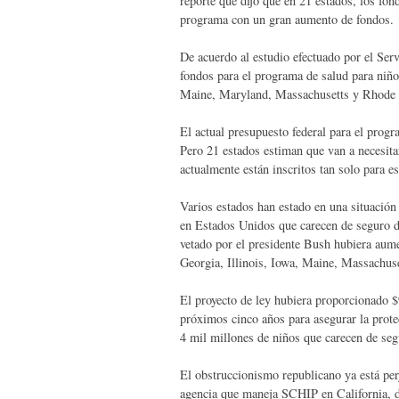
reporte que dijo que en 21 estados, los fo
programa con un gran aumento de fondos.
De acuerdo al estudio efectuado por el Serv
fondos para el programa de salud para niño
Maine, Maryland, Massachusetts y Rhode 
El actual presupuesto federal para el progr
Pero 21 estados estiman que van a necesita
actualmente están inscritos tan solo para e
Varios estados han estado en una situación 
en Estados Unidos que carecen de seguro de
vetado por el presidente Bush hubiera aume
Georgia, Illinois, Iowa, Maine, Massachuse
El proyecto de ley hubiera proporcionado $9
próximos cinco años para asegurar la protec
4 mil millones de niños que carecen de seg
El obstruccionismo republicano ya está per
agencia que maneja SCHIP en California, d