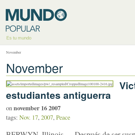
Es tu mundo
November
November
Vic
estudiantes antiguerra
november 16 2007
on
tags:
Nov. 17
,
2007
,
Peace
BERWYN, Illinois — Después de ser sus