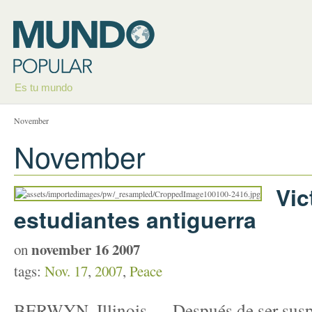
Es tu mundo
November
November
Vic
estudiantes antiguerra
november 16 2007
on
tags:
Nov. 17
,
2007
,
Peace
BERWYN, Illinois — Después de ser sus