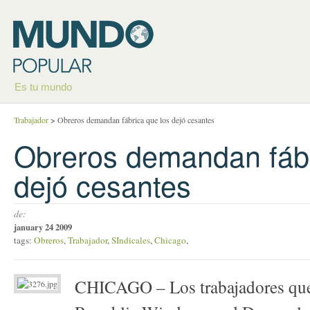
Es tu mundo
Trabajador
>
Obreros demandan fábrica que los dejó cesantes
Obreros demandan fábr
dejó cesantes
de:
january 24 2009
tags:
Obreros
,
Trabajador
,
SIndicales
,
Chicago
,
CHICAGO – Los trabajadores que 