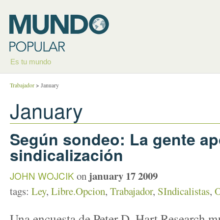
Es tu mundo
Trabajador
>
January
January
Según sondeo: La gente ap
sindicalización
january 17 2009
JOHN WOJCIK
on
tags:
Ley
,
Libre.Opcion
,
Trabajador
,
SIndicalistas
,
O
Una encuesta de Peter D. Hart Research mu