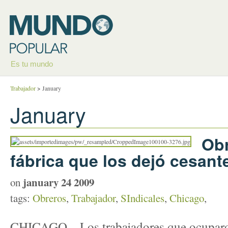
Es tu mundo
Trabajador
>
January
January
Ob
fábrica que los dejó cesant
january 24 2009
on
tags:
Obreros
,
Trabajador
,
SIndicales
,
Chicago
,
CHICAGO – Los trabajadores que ocuparon