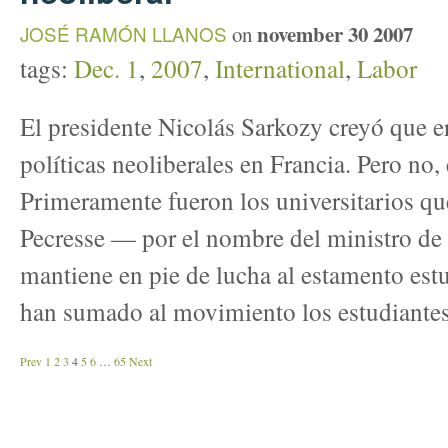
november 30 2007
JOSÉ RAMÓN LLANOS
on
tags:
Dec. 1
,
2007
,
International
,
Labor
El presidente Nicolás Sarkozy creyó que er
políticas neoliberales en Francia. Pero no,
Primeramente fueron los universitarios qu
Pecresse — por el nombre del ministro d
mantiene en pie de lucha al estamento estu
han sumado al movimiento los estudiantes 
Prev
1
2
3
4
5
6
…
65
Next