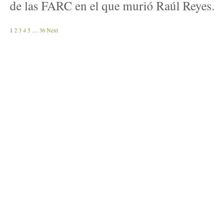
de las FARC en el que murió Raúl Reyes.
1
2
3
4
5
…
36
Next