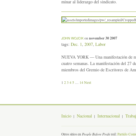
minar al liderazgo del sindicato.
on
november 30 2007
JOHN WOJCIK
tags:
Dec. 1
,
2007
,
Labor
NUEVA YORK — Una manifestación de mil hic
cuatro semanas. La manifestación del 27 d
miembros del Gremio de Escritores de Am
1
2
3
4
5
…
14
Next
Inicio
Nacional
Internacional
Traba
Otros sitios en
People Before Profit
red:
Partido Comu