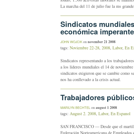
La marcha del 11 de julio fue la ms grande 
Sindicatos mundiales
económica imperante
on
november 21 2008
JOHN WOJCIK
tags:
Noviembre 22-28
,
2008
,
Labor
,
En E
Sindicatos representando a los trabajador
a los líderes mundiales el 14 de noviembre
sindicatos exigieron que se cambie como se
nos ha conllevado a la crisis actual.
Trabajadores público
on
august 1 2008
MARILYN BECHTEL
tags:
August 2. 2008
,
Labor
,
En Espanol
SAN FRANCISCO — Desde que el martillo s
Federación Norteamericana de Empleados de