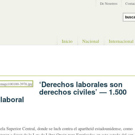
De Nosotros
Contac
Inicio
Nacional
Internacional
‘Derechos laborales son
derechos civiles’ — 1.500
laboral
Superior Central, donde se luch contra el apartheid estadounidense, como
staron a favor de la Ley de Libre Opcin para Empleados en este estado del sur.