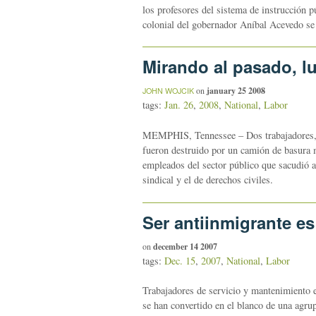
los profesores del sistema de instrucción 
colonial del gobernador Aníbal Acevedo se p
Mirando al pasado, l
on
january 25 2008
JOHN WOJCIK
tags:
Jan. 26
,
2008
,
National
,
Labor
MEMPHIS, Tennessee – Dos trabajadores, pr
fueron destruido por un camión de basura 
empleados del sector público que sacudió a
sindical y el de derechos civiles.
Ser antiinmigrante es
on
december 14 2007
tags:
Dec. 15
,
2007
,
National
,
Labor
Trabajadores de servicio y mantenimiento 
se han convertido en el blanco de una agrup