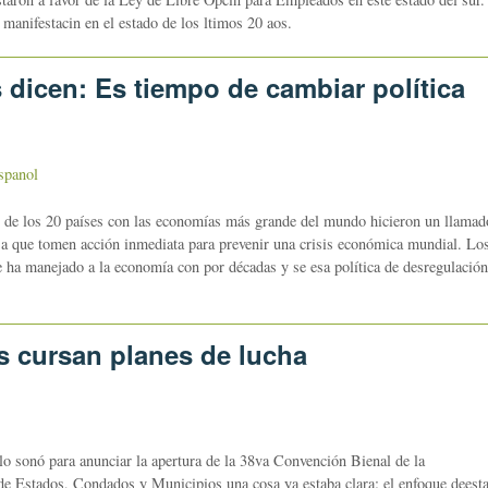
manifestacin en el estado de los ltimos 20 aos.
 dicen: Es tiempo de cambiar política
spanol
es de los 20 países con las economías más grande del mundo hicieron un llamad
 a que tomen acción inmediata para prevenir una crisis económica mundial. Lo
 ha manejado a la economía con por décadas y se esa política de desregulación
s cursan planes de lucha
onó para anunciar la apertura de la 38va Convención Bienal de la
 Estados, Condados y Municipios una cosa ya estaba clara: el enfoque deest