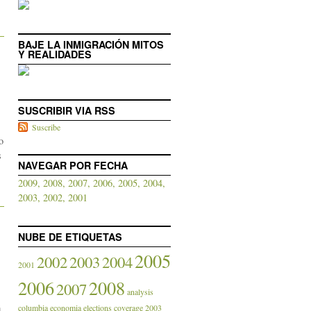
BAJE LA INMIGRACIÓN MITOS
Y REALIDADES
SUSCRIBIR VIA RSS
Suscribe
o
s
NAVEGAR POR FECHA
2009,
2008,
2007,
2006,
2005,
2004,
2003,
2002,
2001
NUBE DE ETIQUETAS
2005
2002
2003
2004
2001
2006
2008
2007
analysis
a
columbia
economia
elections coverage 2003