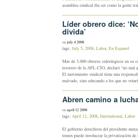
asamblea sindical iba ser como la gente tr
Líder obrero dice: ‘
divida’
on
july 4 2008
tags:
July 5
,
2008
,
Labor
,
En Espanol
Más de 3.000 obreros siderúrgicos en su co
tesorero de la AFL-CIO, declaró “no mal q
El movimiento sindical tiene una responsab
malvado, sino educando a los que no votar
Abren camino a lucha
on
april 12 2008
tags:
April 12
,
2008
,
International
,
Labor
El gobierno derechista del presidente mexi
temen puede involucrar la privatización d