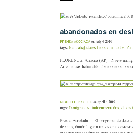
abandonados en desi
on
july 6 2010
PRENSA ASOCIADA
tags:
los trabajadores indocumentados
,
Ari
FLORENCE, Arizona (AP) - Nueve inmigrante
Arizona tras haber sido abandonados por co
on
april 4 2009
MICHELLE ROBERTS
tags:
Inmigrantes
,
indocumentados
,
detenc
Prensa Asociada — El programa de detenció
decenio, dando lugar a un sistema costoso 
indocumentados fuesen expulsados rápidam