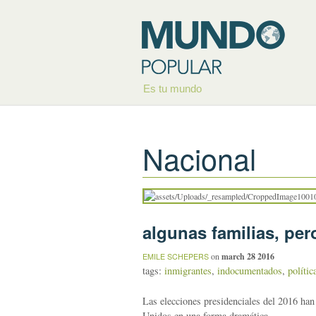
Es tu mundo
Nacional
algunas familias, per
on
march 28 2016
EMILE SCHEPERS
tags:
inmigrantes
,
indocumentados
,
polític
Las elecciones presidenciales del 2016 han 
Unidos en una forma dramática.