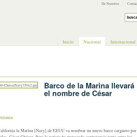
De Nosotros
Contac
Inicio
Nacional
Internacional
Barco de la Marina llevará
el nombre de César
eteranos
California la Marina [Navy] de EEUU va nombrar un nuevo barco carguero por
iviles, César Chávez. Pero la noticia ha provocado controversia tanto entre los