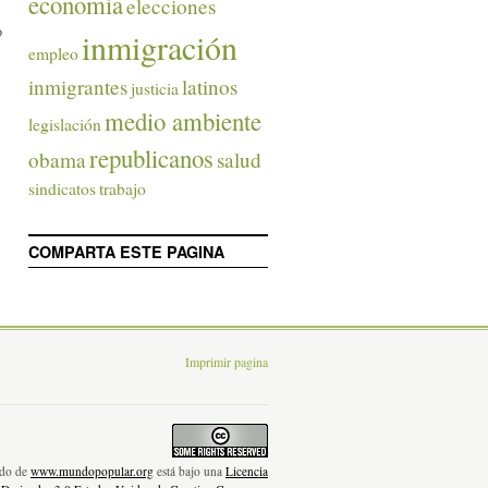
economía
elecciones
o
inmigración
empleo
inmigrantes
latinos
justicia
medio ambiente
legislación
republicanos
obama
salud
sindicatos
trabajo
COMPARTA ESTE PAGINA
Imprimir pagina
nido de
www.mundopopular.org
está bajo una
Licencia