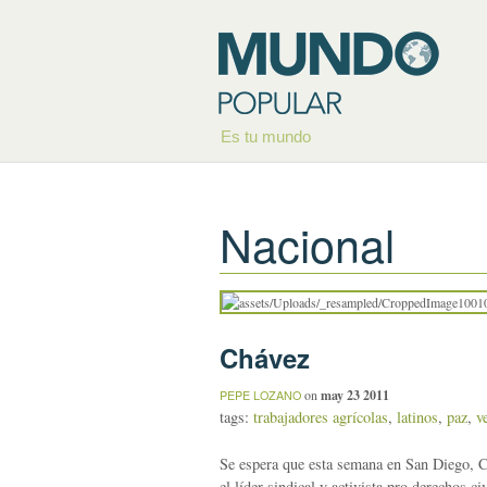
Es tu mundo
Nacional
Chávez
on
may 23 2011
PEPE LOZANO
tags:
trabajadores agrícolas
,
latinos
,
paz
,
v
Se espera que esta semana en San Diego, 
el líder sindical y activista pro derechos c