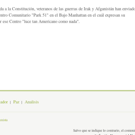
a a la Constitución, veteranos de las guerras de Irak y Afganistán han enviad
Centro Comunitario "Park 51" en el Bajo Manhattan en el cuál expresan su
uir ese Centro "luce tan Americano como nada".
jador
Paz
Analisis
nista
Salvo que se indique lo contrario, el conte