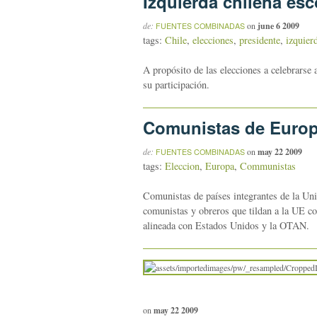
Izquierda chilena es
de:
on
june 6 2009
FUENTES COMBINADAS
tags:
Chile
,
elecciones
,
presidente
,
izquier
A propósito de las elecciones a celebrarse 
su participación.
Comunistas de Europa
de:
on
may 22 2009
FUENTES COMBINADAS
tags:
Eleccion
,
Europa
,
Communistas
Comunistas de países integrantes de la U
comunistas y obreros que tildan a la UE com
alineada con Estados Unidos y la OTAN.
on
may 22 2009