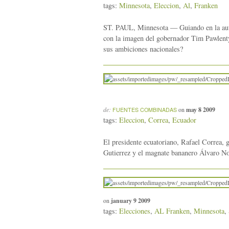
tags:
Minnesota
,
Eleccion
,
Al
,
Franken
ST. PAUL, Minnesota — Guiando en la autopi
con la imagen del gobernador Tim Pawlent
sus ambiciones nacionales?
de:
on
may 8 2009
FUENTES COMBINADAS
tags:
Eleccion
,
Correa
,
Ecuador
El presidente ecuatoriano, Rafael Correa, g
Gutierrez y el magnate bananero Álvaro Nob
on
january 9 2009
tags:
Elecciones
,
AL Franken
,
Minnesota
,