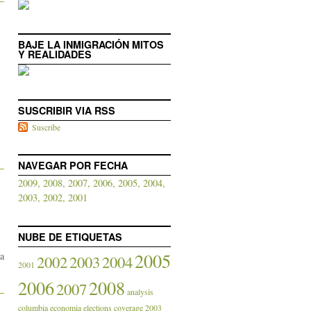
BAJE LA INMIGRACIÓN MITOS
Y REALIDADES
SUSCRIBIR VIA RSS
Suscribe
NAVEGAR POR FECHA
2009,
2008,
2007,
2006,
2005,
2004,
2003,
2002,
2001
NUBE DE ETIQUETAS
2005
 a
2002
2003
2004
2001
2006
2008
2007
analysis
columbia
economia
elections coverage 2003