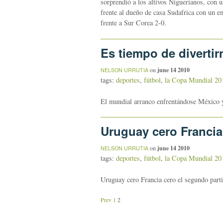
sorprendió a los altivos Niguerianos, con 
frente al dueño de casa Sudafrica con un e
frente a Sur Corea 2-0.
Es tiempo de divertir
on
june 14 2010
NELSON URRUTIA
tags:
deportes
,
fútbol
,
la Copa Mundial 20
El mundial arranco enfrentándose México y
Uruguay cero Francia
on
june 14 2010
NELSON URRUTIA
tags:
deportes
,
fútbol
,
la Copa Mundial 20
Uruguay cero Francia cero el segundo parti
Prev
1
2