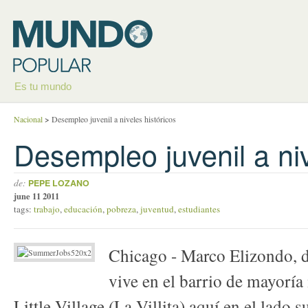
Es tu mundo
Nacional
>
Desempleo juvenil a niveles históricos
Desempleo juvenil a niv
de:
PEPE LOZANO
june 11 2011
tags:
trabajo
,
educación
,
pobreza
,
juventud
,
estudiantes
Chicago - Marco Elizondo, d
vive en el barrio de mayorí
Little Village (La Villita) aquí en el lado 