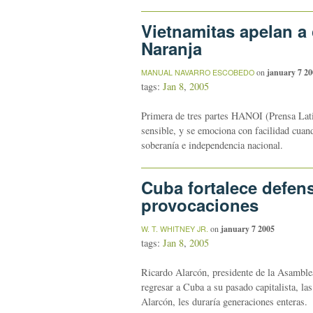
Vietnamitas apelan a
Naranja
on
january 7 20
MANUAL NAVARRO ESCOBEDO
tags:
Jan 8
,
2005
Primera de tres partes HANOI (Prensa Latin
sensible, y se emociona con facilidad cuand
soberanía e independencia nacional.
Cuba fortalece defens
provocaciones
on
january 7 2005
W. T. WHITNEY JR.
tags:
Jan 8
,
2005
Ricardo Alarcón, presidente de la Asamble
regresar a Cuba a su pasado capitalista, las
Alarcón, les duraría generaciones enteras.