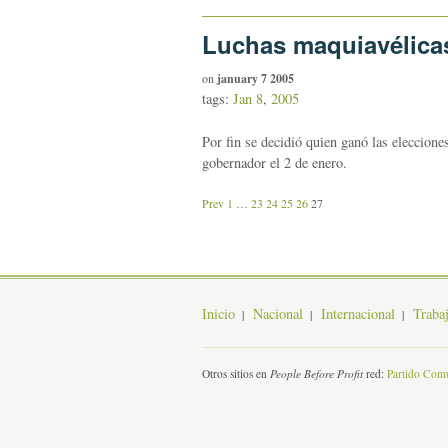
Luchas maquiavélica
on
january 7 2005
tags:
Jan 8
,
2005
Por fin se decidió quien ganó las eleccion
gobernador el 2 de enero.
Prev
1
…
23
24
25
26
27
Inicio
Nacional
Internacional
Traba
Otros sitios en
People Before Profit
red:
Partido Comu