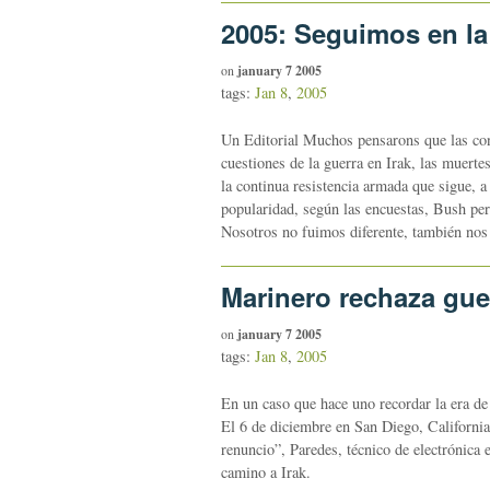
2005: Seguimos en la
on
january 7 2005
tags:
Jan 8
,
2005
Un Editorial Muchos pensarons que las cond
cuestiones de la guerra en Irak, las muert
la continua resistencia armada que sigue, a
popularidad, según las encuestas, Bush per
Nosotros no fuimos diferente, también no
Marinero rechaza guer
on
january 7 2005
tags:
Jan 8
,
2005
En un caso que hace uno recordar la era de 
El 6 de diciembre en San Diego, Californi
renuncio”, Paredes, técnico de electrónica
camino a Irak.