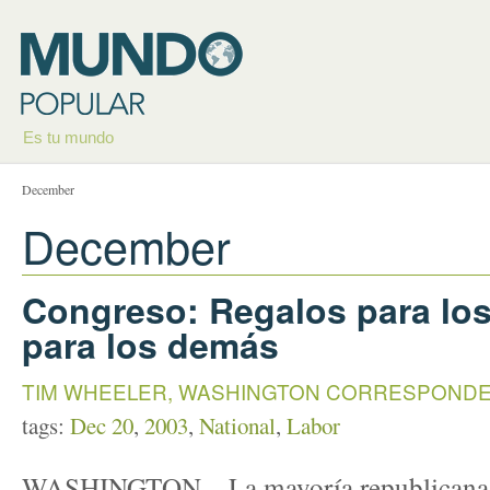
Es tu mundo
December
December
Congreso: Regalos para los
para los demás
TIM WHEELER, WASHINGTON CORRESPOND
tags:
Dec 20
,
2003
,
National
,
Labor
WASHINGTON – La mayoría republicana d