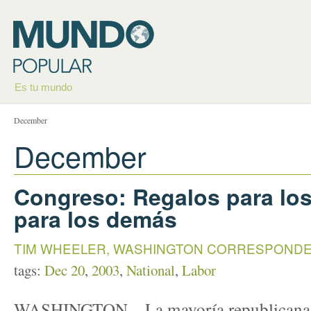
Es tu mundo
December
December
Congreso: Regalos para los
para los demás
TIM WHEELER, WASHINGTON CORRESPOND
tags:
Dec 20
,
2003
,
National
,
Labor
WASHINGTON – La mayoría republicana d