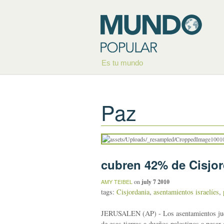
Es tu mundo
Paz
cubren 42% de Cisjor
on
july 7 2010
AMY TEIBEL
tags:
Cisjordania
,
asentamientos israelíes
,
JERUSALEN (AP) - Los asentamientos judíos
de esas tierras a dueños palestinos a pesar 