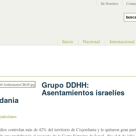
De Nosotros
Contac
Inicio
Nacional
Internacional
Grupo DDHH:
Asentamientos israelíes
dania
palestinos
 controlan más de 42% del territorio de Cisjordania y le quitaron gran par
de una prohibición al respecto de la Corte Suprema de Israel, dijo el 6 de julio