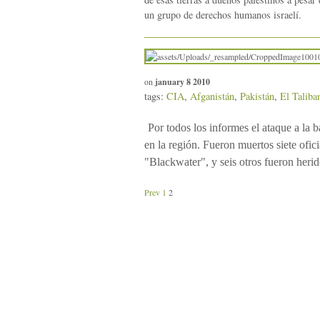
un grupo de derechos humanos israelí.
on
january 8 2010
tags:
CIA
,
Afganistán
,
Pakistán
,
El Taliba
Por todos los informes el ataque a la 
en la región. Fueron muertos siete ofic
"Blackwater", y seis otros fueron herid
Prev
1
2