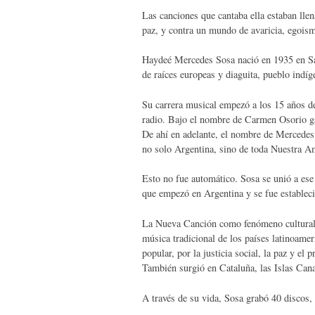
Las canciones que cantaba ella estaban ll
paz, y contra un mundo de avaricia, egoism
Haydeé Mercedes Sosa nació en 1935 en Sa
de raíces europeas y diaguita, pueblo indíg
Su carrera musical empezó a los 15 años de
radio. Bajo el nombre de Carmen Osorio gan
De ahí en adelante, el nombre de Mercedes 
no solo Argentina, sino de toda Nuestra A
Esto no fue automático. Sosa se unió a es
que empezó en Argentina y se fue estableci
La Nueva Canción como fenómeno cultural 
música tradicional de los países latinoame
popular, por la justicia social, la paz y e
También surgió en Cataluña, las Islas Cana
A través de su vida, Sosa grabó 40 discos,