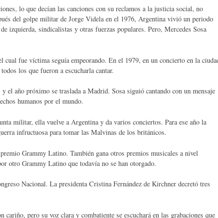
ones, lo que decían las canciones con su reclamos a la justicia social, no
pués del golpe militar de Jorge Videla en el 1976, Argentina vivió un periodo
 de izquierda, sindicalistas y otras fuerzas populares. Pero, Mercedes Sosa
l cual fue víctima seguía empeorando. En el 1979, en un concierto en la ciuda
 todos los que fueron a escucharla cantar.
s y el año próximo se traslada a Madrid. Sosa siguió cantando con un mensaje
derechos humanos por el mundo.
nta militar, ella vuelve a Argentina y da varios conciertos. Para ese año la
guerra infructuosa para tomar las Malvinas de los británicos.
l premio Grammy Latino. También gana otros premios musicales a nivel
por otro Grammy Latino que todavía no se han otorgado.
ngreso Nacional. La presidenta Cristina Fernández de Kirchner decretó tres
 cariño, pero su voz clara y combatiente se escuchará en las grabaciones que