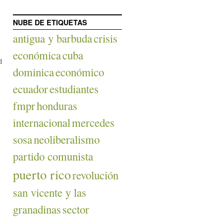
NUBE DE ETIQUETAS
antigua y barbuda
crisis
económica
cuba
d
dominica
económico
ecuador
estudiantes
fmpr
honduras
internacional
mercedes
sosa
neoliberalismo
partido comunista
puerto rico
revolución
san vicente y las
granadinas
sector