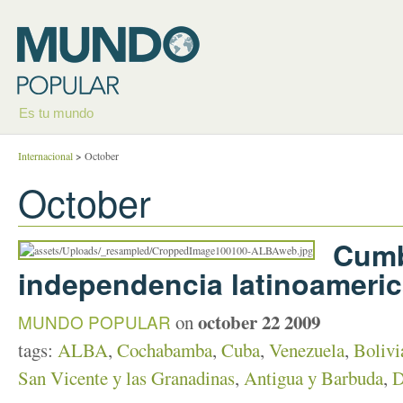
Es tu mundo
Internacional
>
October
October
Cumb
independencia latinoameri
october 22 2009
MUNDO POPULAR
on
tags:
ALBA
,
Cochabamba
,
Cuba
,
Venezuela
,
Bolivi
San Vicente y las Granadinas
,
Antigua y Barbuda
,
D