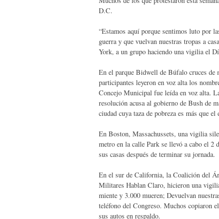
Muchos de los que protestaron esta semana
D.C.
“Estamos aquí porque sentimos luto por las
guerra y que vuelvan nuestras tropas a casa
York, a un grupo haciendo una vigilia el 
En el parque Bidwell de Búfalo cruces de 
participantes leyeron en voz alta los nomb
Concejo Municipal fue leída en voz alta. La
resolución acusa al gobierno de Bush de ma
ciudad cuya taza de pobreza es más que el 
En Boston, Massachussets, una vigilia silenc
metro en la calle Park se llevó a cabo el 2
sus casas después de terminar su jornada.
En el sur de California, la Coalición del Á
Militares Hablan Claro, hicieron una vigili
miente y 3.000 mueren; Devuelvan nuestras
teléfono del Congreso. Muchos copiaron el 
sus autos en respaldo.