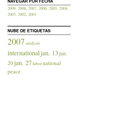
NAVEGAR POR FECHA
2009,
2008,
2007,
2006,
2005,
2004,
2003,
2002,
2001
NUBE DE ETIQUETAS
2007
analysis
international
jan. 13
jan.
jan. 27
20
national
labor
peace