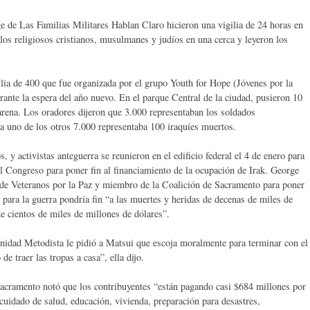
e de Las Familias Militares Hablan Claro hicieron una vigilia de 24 horas en
os religiosos cristianos, musulmanes y judíos en una cerca y leyeron los
ilia de 400 que fue organizada por el grupo Youth for Hope (Jóvenes por la
rante la espera del año nuevo. En el parque Central de la ciudad, pusieron 10
arena. Los oradores dijeron que 3.000 representaban los soldados
a uno de los otros 7.000 representaba 100 iraquíes muertos.
, y activistas anteguerra se reunieron en el edificio federal el 4 de enero para
el Congreso para poner fin al financiamiento de la ocupación de Irak. George
de Veteranos por la Paz y miembro de la Coalición de Sacramento para poner
s para la guerra pondría fin “a las muertes y heridas de decenas de miles de
e cientos de miles de millones de dólares”.
nidad Metodista le pidió a Matsui que escoja moralmente para terminar con el
e traer las tropas a casa”, ella dijo.
acramento notó que los contribuyentes “están pagando casi $684 millones por
 cuidado de salud, educación, vivienda, preparación para desastres,