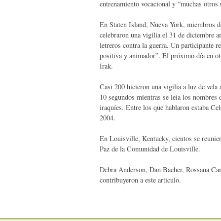
entrenamiento vocacional y “muchas otros 
En Staten Island, Nueva York, miembros de
celebraron una vigilia el 31 de diciembre a
letreros contra la guerra. Un participante 
positiva y animador”. El próximo día en ot
Irak.
Casi 200 hicieron una vigilia a luz de vela
10 segundos mientras se leía los nombres 
iraquíes. Entre los que hablaron estaba Cel
2004.
En Louisville, Kentucky, cientos se reunier
Paz de la Comunidad de Louisville.
Debra Anderson, Dan Bacher, Rossana Camb
contribuyeron a este artículo.