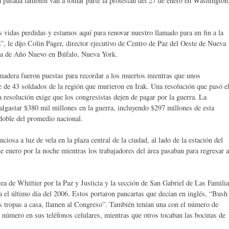
 pasada también van a tomar parte la protestan del 27 de enero en Washington
 vidas perdidas y estamos aquí para renovar nuestro llamado para un fin a la
”, le dijo Colin Pager, director ejecutivo de Centro de Paz del Oeste de Nueva
Día de Año Nuevo en Búfalo, Nueva York.
madera fueron puestas para recordar a los muertos mientras que unos
re de 43 soldados de la región que murieron en Irak. Una resolución que pasó e
 resolución exige que los congresistas dejen de pagar por la guerra. La
lgastar $380 mil millones en la guerra, incluyendo $297 millones de esta
doble del promedio nacional.
iosa a luz de vela en la plaza central de la ciudad, al lado de la estación del
 de enero por la noche mientras los trabajadores del área pasaban para regresar a
rea de Whittier por la Paz y Justicia y la sección de San Gabriel de Las Famili
a el último día del 2006. Estos portaron pancartas que decían en inglés, “Bush
 tropas a casa, llamen al Congreso”. También tenían una con el número de
número en sus teléfonos celulares, mientras que otros tocaban las bocinas de