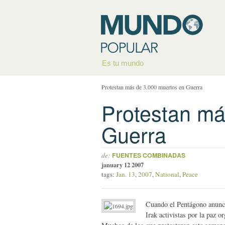
Es tu mundo
Protestan más de 3.000 muertos en Guerra
Protestan má
Guerra
de:
FUENTES COMBINADAS
january 12 2007
tags:
Jan. 13
,
2007
,
National
,
Peace
Cuando el Pentágono anunci
Irak activistas por la paz 