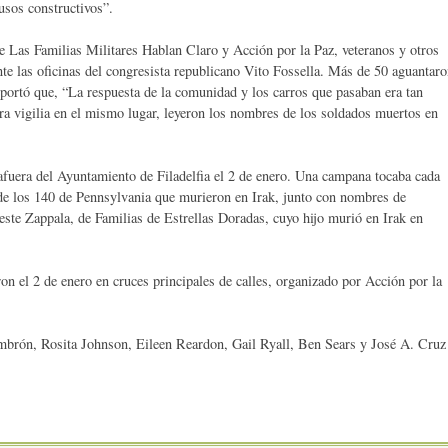
usos constructivos”.
 Las Familias Militares Hablan Claro y Acción por la Paz, veteranos y otros
nte las oficinas del congresista republicano Vito Fossella. Más de 50 aguantar
reportó que, “La respuesta de la comunidad y los carros que pasaban era tan
ra vigilia en el mismo lugar, leyeron los nombres de los soldados muertos en
 afuera del Ayuntamiento de Filadelfia el 2 de enero. Una campana tocaba cada
de los 140 de Pennsylvania que murieron en Irak, junto con nombres de
este Zappala, de Familias de Estrellas Doradas, cuyo hijo murió en Irak en
on el 2 de enero en cruces principales de calles, organizado por Acción por la
rón, Rosita Johnson, Eileen Reardon, Gail Ryall, Ben Sears y José A. Cruz