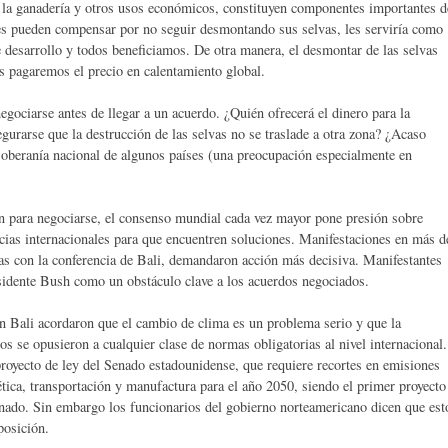
ra la ganadería y otros usos económicos, constituyen componentes importantes d
les pueden compensar por no seguir desmontando sus selvas, les serviría como
e desarrollo y todos beneficiamos. De otra manera, el desmontar de las selvas
s pagaremos el precio en calentamiento global.
negociarse antes de llegar a un acuerdo. ¿Quién ofrecerá el dinero para la
gurarse que la destrucción de las selvas no se traslade a otra zona? ¿Acaso
a soberanía nacional de algunos países (una preocupación especialmente en
para negociarse, el consenso mundial cada vez mayor pone presión sobre
cias internacionales para que encuentren soluciones. Manifestaciones en más d
as con la conferencia de Bali, demandaron acción más decisiva. Manifestantes
idente Bush como un obstáculo clave a los acuerdos negociados.
en Bali acordaron que el cambio de clima es un problema serio y que la
os se opusieron a cualquier clase de normas obligatorias al nivel internacional.
proyecto de ley del Senado estadounidense, que requiere recortes en emisiones
tica, transportación y manufactura para el año 2050, siendo el primer proyecto
Senado. Sin embargo los funcionarios del gobierno norteamericano dicen que est
posición.