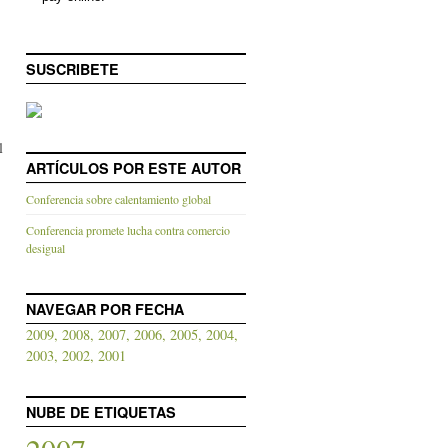
SUSCRIBETE
l
ARTÍCULOS POR ESTE AUTOR
Conferencia sobre calentamiento global
Conferencia promete lucha contra comercio
desigual
NAVEGAR POR FECHA
2009,
2008,
2007,
2006,
2005,
2004,
2003,
2002,
2001
NUBE DE ETIQUETAS