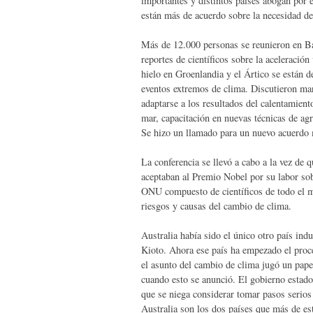
importantes y distintos países abogan por e
están más de acuerdo sobre la necesidad de
Más de 12.000 personas se reunieron en Ba
reportes de científicos sobre la aceleración
hielo en Groenlandia y el Ártico se están
eventos extremos de clima. Discutieron man
adaptarse a los resultados del calentamien
mar, capacitación en nuevas técnicas de agr
Se hizo un llamado para un nuevo acuerdo 
La conferencia se llevó a cabo a la vez d
aceptaban al Premio Nobel por su labor sob
ONU compuesto de científicos de todo el m
riesgos y causas del cambio de clima.
Australia había sido el único otro país ind
Kioto. Ahora ese país ha empezado el proces
el asunto del cambio de clima jugó un papel
cuando esto se anunció. El gobierno estado
que se niega considerar tomar pasos serios
Australia son los dos países que más de es