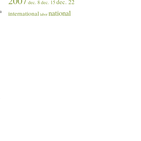
2007
dec. 22
dec. 8
dec. 15
a
national
international
labor
s