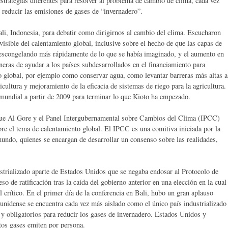
strategias diferentes para resolver al problema de cambio de clima, cada vez
 reducir las emisiones de gases de “invernadero”.
li, Indonesia, para debatir como dirigirnos al cambio del clima. Escucharon
 visible del calentamiento global, inclusive sobre el hecho de que las capas de
 descongelando más rápidamente de lo que se había imaginado, y el aumento en
eras de ayudar a los países subdesarrollados en el financiamiento para
to global, por ejemplo como conservar agua, como levantar barreras más altas a
icultura y mejoramiento de la eficacia de sistemas de riego para la agricultura.
mundial a partir de 2009 para terminar lo que Kioto ha empezado.
e que Al Gore y el Panel Intergubernamental sobre Cambios del Clima (IPCC)
re el tema de calentamiento global. El IPCC es una comitiva iniciada por la
undo, quienes se encargan de desarrollar un consenso sobre las realidades,
ustrializado aparte de Estados Unidos que se negaba endosar al Protocolo de
o de ratificación tras la caída del gobierno anterior en una elección en la cual
 crítico. En el primer día de la conferencia en Bali, hubo un gran aplauso
unidense se encuentra cada vez más aislado como el único país industrializado
 y obligatorios para reducir los gases de invernadero. Estados Unidos y
tos gases emiten por persona.