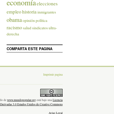
economía
elecciones
empleo
historia
inmigrantes
obama
opinión
política
racismo
salud
sindicatos
ultra-
derecha
COMPARTA ESTE PAGINA
Imprimir pagina
nido de
www.mundopopular.org
está bajo una
Licencia
 Derivadas 3.0 Estados Unidos de Creative Commons
Aviso Legal