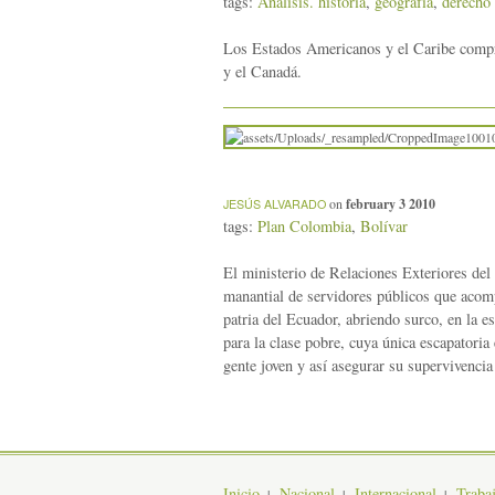
tags:
Análisis. historia
,
geografía
,
derecho 
Los Estados Americanos y el Caribe compr
y el Canadá.
on
february 3 2010
JESÚS ALVARADO
tags:
Plan Colombia
,
Bolívar
El ministerio de Relaciones Exteriores del
manantial de servidores públicos que acomp
patria del Ecuador, abriendo surco, en la 
para la clase pobre, cuya única escapatoria
gente joven y así asegurar su supervivencia
Inicio
Nacional
Internacional
Traba