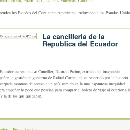
internacional
,
Puerto Rico
,
las Islas Malvinas
,
Colombia
enden los Estados del Continente Americano, excluyendo a los Estados Unido
La cancilleria de la
Republica del Ecuador
 Ecuador estrena nuevo Canciller, Ricardo Patino, extraído del inagotable
añan la gestión de gobierno de Rafael Correa, en su recorrido por la historia
escarpada montana de acceso a un país sumido en la mas espantosa inequidad
 era empeñar lo poco que poseían para comprar el boleto de viaje al exterior a l
 y la de los que quedaban.
jador
Paz
Analisis