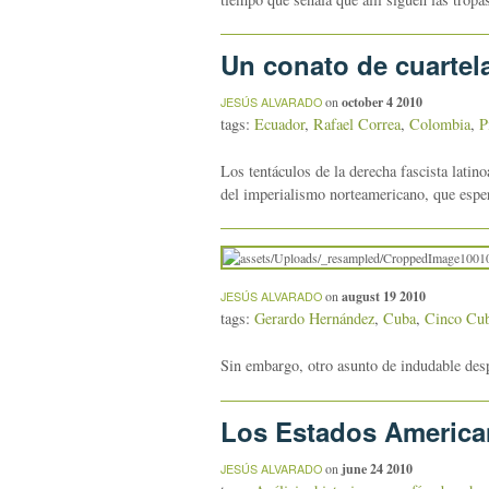
Un conato de cuartel
on
october 4 2010
JESÚS ALVARADO
tags:
Ecuador
,
Rafael Correa
,
Colombia
,
P
Los tentáculos de la derecha fascista latin
del imperialismo norteamericano, que esper
on
august 19 2010
JESÚS ALVARADO
tags:
Gerardo Hernández
,
Cuba
,
Cinco Cu
Sin embargo, otro asunto de indudable despr
Los Estados American
on
june 24 2010
JESÚS ALVARADO