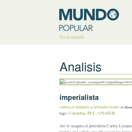
Es tu mundo
Analisis
imperialista
&
on
dece
CAROLUS WIMMER
MODAIRA RUBIO
tags:
Colombia
,
PCC
,
UNASUR
Así lo asegura el periodista Carlos Lozano,
tiempo que señala que allí siguen las trop