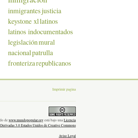
inmigrantes
justicia
keystone xl
latinos
latinos indocumentados
legislación
mural
nacional
patrulla
fronteriza
republicanos
Imprimir pagina
nido de
www.mundopopular.org
está bajo una
Licencia
 Derivadas 3.0 Estados Unidos de Creative Commons
Aviso Legal