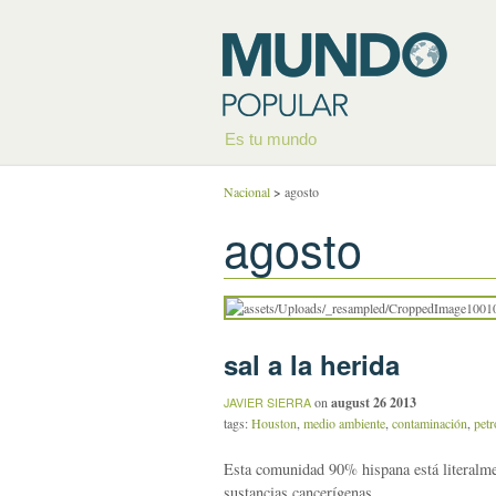
Es tu mundo
Nacional
>
agosto
agosto
sal a la herida
on
august 26 2013
JAVIER SIERRA
tags:
Houston
,
medio ambiente
,
contaminación
,
petr
Esta comunidad 90% hispana está literalme
sustancias cancerígenas.