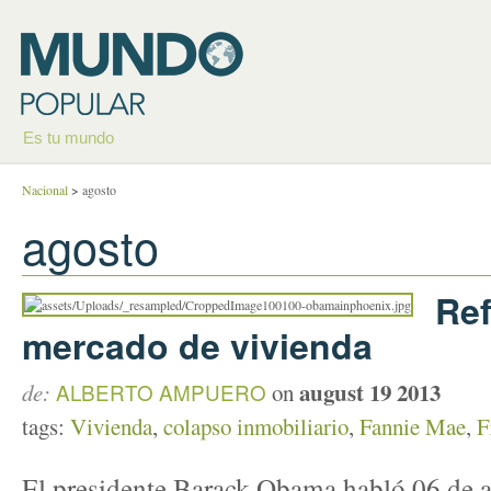
Es tu mundo
Nacional
>
agosto
agosto
Ref
mercado de vivienda
august 19 2013
de:
ALBERTO AMPUERO
on
tags:
Vivienda
,
colapso inmobiliario
,
Fannie Mae
,
F
El presidente Barack Obama habló 06 de 