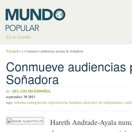
Es tu mundo
Trabajador
>
Conmueve audiencias poema de Soñadora
Conmueve audiencias
Soñadora
de:
AFL-CIO EN ESPAÑOL
september 30 2013
tags:
reforma inmigración
,
deportación
,
familias
,
derechos de trabajadores
,
sind
Hareth Andrade-Ayala nunc