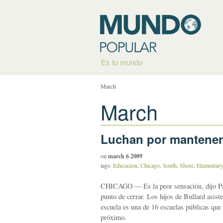
Es tu mundo
March
March
Luchan por mantener 
on
march 6 2009
tags:
Educacion
,
Chicago
,
South
,
Shore
,
Elementary
CHICAGO — Es la peor sensación, dijo Paula
punto de cerrar. Los hijos de Bullard asis
escuela es una de 16 escuelas públicas que
próximo.