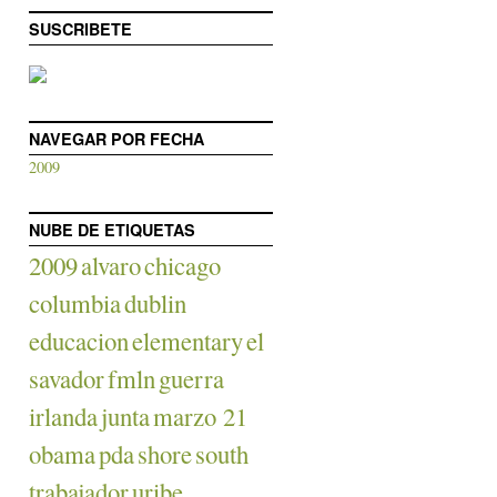
SUSCRIBETE
NAVEGAR POR FECHA
2009
NUBE DE ETIQUETAS
2009
alvaro
chicago
columbia
dublin
educacion
elementary
el
savador
fmln
guerra
irlanda
junta
marzo 21
obama
pda
shore
south
trabajador
uribe