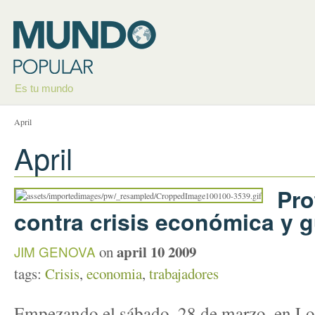
Es tu mundo
April
April
Pro
contra crisis económica y 
april 10 2009
JIM GENOVA
on
tags:
Crisis
,
economia
,
trabajadores
Empezando el sábado, 28 de marzo, en Lon